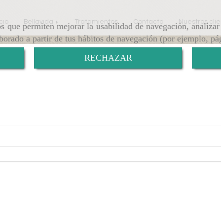
icio
Bellavida
Tratamientos
Contacto
Nuestros cli
ros que permiten mejorar la usabilidad de navegación, analiza
aborado a partir de tus hábitos de navegación (por ejemplo, pá
RECHAZAR