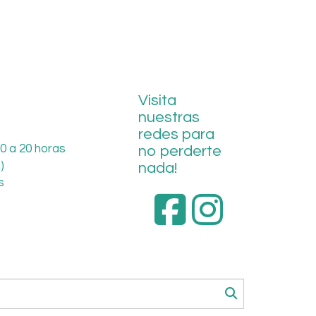
Visita
nuestras
redes para
0 a 20 horas
no perderte
)
nada!
s