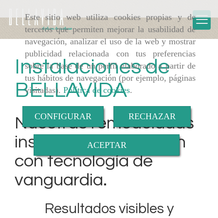
Este sitio web utiliza cookies propias y de
terceros que permiten mejorar la usabilidad de
navegación, analizar el uso de la web y mostrar
publicidad relacionada con tus preferencias
Instalaciones de
sobre la base de un perfil elaborado a partir de
tus hábitos de navegación (por ejemplo, páginas
BELLAVIDA
visitadas).
Política de cookies
.
CONFIGURAR
RECHAZAR
Nuestras remodeladas
instalaciones cuentan
ACEPTAR
con tecnología de
vanguardia.
Resultados visibles y